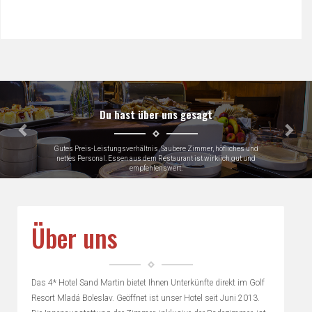
Předchozí
Dalš
Du hast über uns gesagt
 höfliches und
Very close to Skoda factory which was why we were t
klich gut und
parking
Keith, Great Britain
Über uns
Das 4* Hotel Sand Martin bietet Ihnen Unterkünfte direkt im Golf
Resort Mladá Boleslav. Geöffnet ist unser Hotel seit Juni 2013.