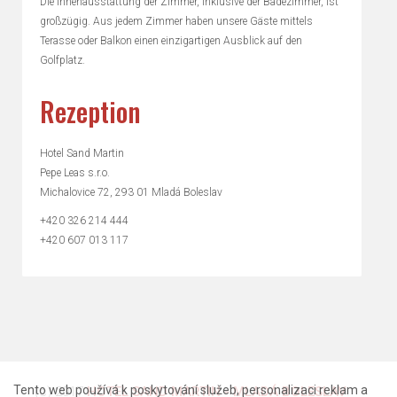
Die Innenausstattung der Zimmer, inklusive der Badezimmer, ist
großzügig. Aus jedem Zimmer haben unsere Gäste mittels
Terasse oder Balkon einen einzigartigen Ausblick auf den
Golfplatz.
Rezeption
Hotel Sand Martin
Pepe Leas s.r.o.
Michalovice 72, 293 01 Mladá Boleslav
+420 326 214 444
+420 607 013 117
Tento web používá k poskytování služeb, personalizaci reklam a
(c) 2017
HOTEL SAND MARTIN - MLADÁ BOLESLAV
.