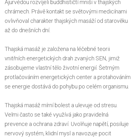
Ájurvédou rozvíjeli buddhističtí mniši v thajských
chrámech. Právě kontakt se světovými medicínami
ovlivňoval charakter thajských masáží od starověku
až do dnešních dní.
Thajská masáž je založena na léčebné teorii
vnitřních energetických drah zvaných SEN, jimiž
zásobujeme vlastní tělo životní energií. Šetrným
protlačováním energetických center a protahováním
se energie dostává do pohybu po celém organismu.
Thajská masáž mírní bolest a ulevuje od stresu.
Velmi často se také využívá jako pravidelná
prevence a ochrana zdraví. Uvolňuje napětí, posiluje
nervový systém, klidní mysl a navozuje pocit