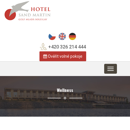
+420 326 214 444
Ověřit volné pokoje
Toggle
navigation
Wellness