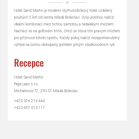
Hotel Sand Martin je moderní čtyřhvězdičkový hotel vzdálený
pouhých 5 km od centra Mladé Boleslavi. Svojí polohou nabízí
ideální kombinaci mezi tichou samotou a nedalekým městem.
Nachází se na golfovém hřišti, čímž se stává tím pravým místem
pro příznivce tohoto sportu. Každý pokoj nabízí nezapomenutelný
výhled na ostrov obklopený jezírkem plným sladkovodních ryb.
Recepce
Hotel Sand Martin
Pepe Leas s.r.o.
Michalovice 72, 293 01 Mladá Boleslav
+420 326 214 444
+420 607 013 117