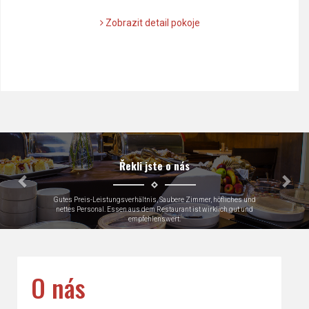
Zobrazit detail pokoje
Předchozí
Dalš
Řekli jste o nás
Very close to Skoda factory which was why we were there, loads of
parking
Keith, Great Britain
O nás