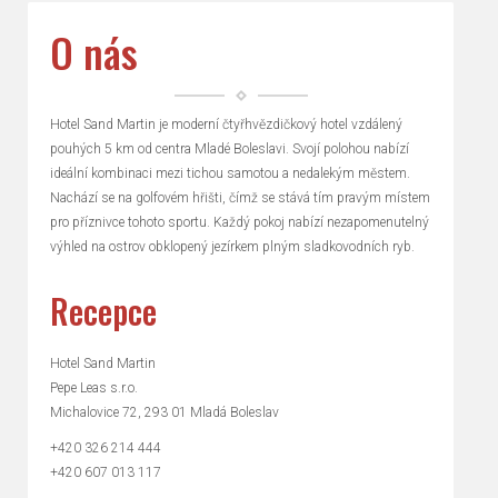
O nás
Hotel Sand Martin je moderní čtyřhvězdičkový hotel vzdálený
pouhých 5 km od centra Mladé Boleslavi. Svojí polohou nabízí
ideální kombinaci mezi tichou samotou a nedalekým městem.
Nachází se na golfovém hřišti, čímž se stává tím pravým místem
pro příznivce tohoto sportu. Každý pokoj nabízí nezapomenutelný
výhled na ostrov obklopený jezírkem plným sladkovodních ryb.
Recepce
Hotel Sand Martin
Pepe Leas s.r.o.
Michalovice 72, 293 01 Mladá Boleslav
+420 326 214 444
+420 607 013 117