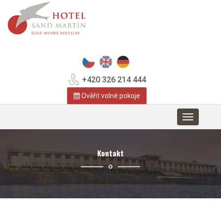
+420 326 214 444
Ověřit volné pokoje
Toggle
navigation
Kontakt