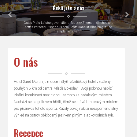
Řekli jste o nás
Very close to Skoda factory which was why we were there, loads of
parking
Keith, Great Britain
O nás
Hotel Sand Martin je moderní čtyřhvězdičkový hotel vzdálený
pouhých 5 km od centra Mladé Boleslavi. Svojí polohou nabízí
ideální kombinaci mezi tichou samotou a nedalekým městem.
Nachází se na golfovém hřišti, čímž se stává tím pravým místem
pro příznivce tohoto sportu. Každý pokoj nabízí nezapomenutelný
výhled na ostrov obklopený jezírkem plným sladkovodních ryb.
Recepce